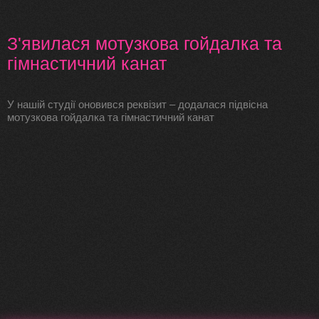
З'явилася мотузкова гойдалка та
гімнастичний канат
У нашій студії оновився реквізит – додалася підвісна
мотузкова гойдалка та гімнастичний канат